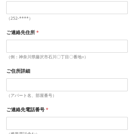
（252-****）
ご連絡先住所
*
（例：神奈川県藤沢市石川〇丁目〇番地○）
フ
ご住所詳細
リ
ガ
ナ
メ
ー
（アパート名、部屋番号）
ル
ア
ご連絡先電話番号
*
ド
レ
ス
*
（携帯電話含む）